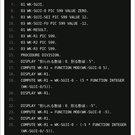
01 WK-SUJI.
03 WK-SUJI-0 PIC S99 VALUE ZERO.
03 WK-SUJI-SEI PIC S99 VALUE 12.
03 WK-SUJI-FU PIC S99 VALUE -12.
01 WK-RESULT.
03 WK-R1 PIC S99.
03 WK-R2 PIC S99.
03 WK-R3 PIC S99.
PROCEDURE DIVISION.
DISPLAY "割られる数値：0、割る数値：5".
COMPUTE WK-R1 = FUNCTION MOD(WK-SUJI-0 5).
DISPLAY WK-R1.
COMPUTE WK-R1 = WK-SUJI-0 - (5 * FUNCTION INTEGER
(WK-SUJI-0/5)).
DISPLAY WK-R1.
DISPLAY "割られる数値：0、割る数値：-5".
COMPUTE WK-R1 = FUNCTION MOD(WK-SUJI-0 -5).
DISPLAY WK-R1.
COMPUTE WK-R1 = WK-SUJI-0 - (-5 * FUNCTION INTEGER
(WK-SUJI-0/-5)).