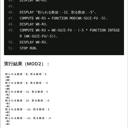
DISPLAY WK-R3.
DISPLAY "割られる数値：-12、割る数値：-5".
COMPUTE WK-R3 = FUNCTION MOD(WK-SUJI-FU -5).
DISPLAY WK-R3.
COMPUTE WK-R3 = WK-SUJI-FU - (-5 * FUNCTION INTEGE
R (WK-SUJI-FU/-5)).
DISPLAY WK-R3.
STOP RUN.
実行結果（MOD2）：