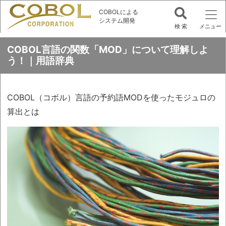
COBOLによる
システム開発
COBOL言語の関数「MOD」について理解しよ
う！｜用語辞典
COBOL（コボル）言語の予約語MODを使ったモジュロの
算出とは