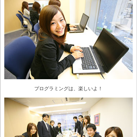
第21000462(09)号
令和 7年 9月13日
おかげさまで、会社設立20周年
令和 7年 8月 1日
2025年暑気払い in 京王プラザホテル
令和 7年 4月11日
2025年新入社員歓迎会 in 京王プラザホテル
令和 6年12月25日
資本金8,000万円へ増資
令和 6年12月 6日
2024年忘年会 in 京王プラザホテル
プログラミングは、楽しいよ！
令和 6年 8月 2日
2024年暑気払い in 京王プラザホテル
令和 6年 4月26日
2024年新入社員歓迎会 in 京王プラザホテル
令和 6年 4月 1日