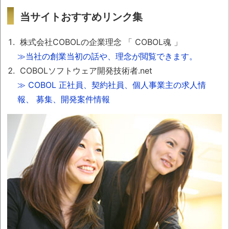
令和 2年 2月 5日
神社・神道専門書店「鎮守の森」にて
当サイトおすすめリンク集
『祈り方が９割』販売開始
株式会社COBOLの企業理念 「 COBOL魂 」
令和 1年12月26日
≫当社の創業当初の話や、理念が閲覧できます。
Tiktok「本屋ちらみ」さん、弊社代表の動画を掲載
COBOLソフトウェア開発技術者.net
令和 1年12月 9日
≫ COBOL 正社員、契約社員、個人事業主の求人情
実用誌『一個人』に、弊社代表の記事が掲載
報、
募集、開発案件情報
令和 1年12月 6日
2019年忘年会 in ヒルトン東京
令和 1年11月29日
本の情報サイト「新刊JP」に、弊社代表の記事が
掲載
令和 1年11月10日
プライバシーマーク更新 認定番号
第21000462(06)号
令和 1年10月 5日