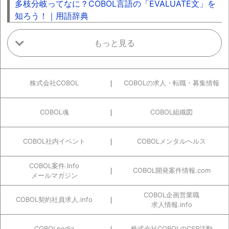
平成25年11月10日
多枝分岐ってなに？COBOL言語の「EVALUATE文」を
プライバシーマーク更新 認定番号
知ろう！｜用語辞典
21000462(03)号
平成25年 3月 8日
2013年社員旅行 群馬県の榛名神社
平成24年12月10日
株式会社COBOL
COBOLの求人・転職・募集情報
2012年忘年会 in 渋谷東武ホテル
平成24年 3月 9日
COBOL魂
COBOL組織図
2012年社員旅行 静岡県の三嶋大社
平成23年12月 2日
COBOL社内イベント
COBOLメンタルヘルス
2011年忘年会 in かに道楽 新宿本店
平成23年11月10日
COBOL案件.Info
COBOL開発案件情報.com
プライバシーマーク更新 認定番号
メールマガジン
21000462(02)号
COBOL企画営業職
COBOL契約社員求人.info
平成23年 3月16日
求人情報.info
東北関東大震災に対し、義援金を送付
COBOLpedia
株式会社COBOLのCSR活動