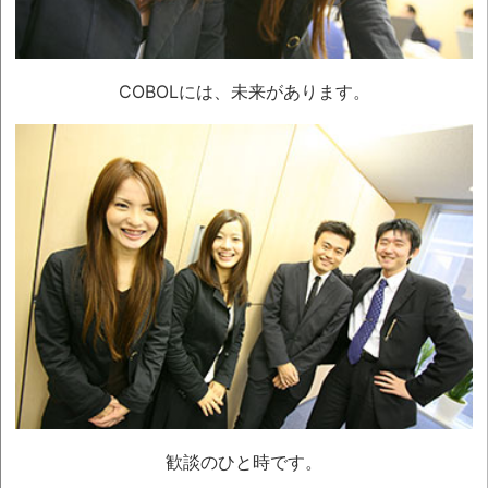
情報サイト「anan web」に、弊社代表の記事が掲載
令和 1年10月 2日
女性誌『anan』(2019/10/09号)に、弊社代表の
COBOLには、未来があります。
記事が掲載
令和 1年 9月 6日
2019年社員旅行 神奈川県の箱根神社
令和 1年 8月22日
2019年暑気払い
令和 1年 6月 1日
採用制度「読者採用」を開始
令和 1年 5月 9日
2019年新入社員歓迎会
平成30年12月21日
2018年忘年会 in ヒルトン東京
平成30年12月 1日
北川達也 著『祈り方が9割』を出版
歓談のひと時です。