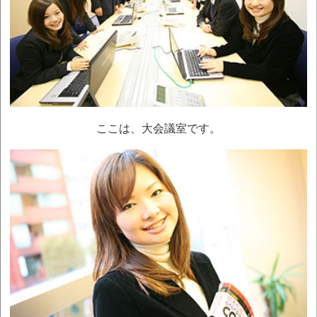
北川達也 著『天の言霊の道』販売開始
令和 5年12月 1日
2023年忘年会 in 京王プラザホテル
令和 5年11月10日
プライバシーマーク更新 認定番号
第21000462(08)号
令和 5年 9月 1日
ここは、大会議室です。
2023年暑気払い in 京王プラザホテル
令和 5年 7月28日
2023年社員旅行 群馬県の榛名神社
令和 5年 6月 2日
2023年新入社員歓迎会 in 京王プラザホテル
令和 4年 6月 1日
北川達也 著『大宇宙の鉄則』販売開始
令和 3年11月10日
プライバシーマーク更新 認定番号