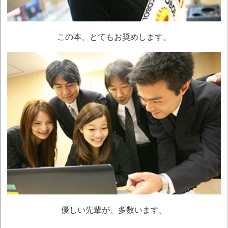
第21000462(07)号
令和 3年 5月 1日
Youtube「脳BOOK脳LIFE」さん、
この本、とてもお奨めします。
弊社代表の動画を掲載
令和 3年 2月24日
「TOKYO 働き方改革宣言企業」に認定
宣言企業番号 02G5685
令和 2年12月29日
情報サイト「大手小町」に、弊社代表の記事が掲載
令和 2年12月25日
北川達也 著『祈り方が9割』オーディオブック
販売開
始
令和 2年12月 1日
北川達也 著『ブッダの獅子吼』販売開始
令和 2年11月 2日
優しい先輩が、多数います。
北川達也 著『ブッダの獅子吼』予約開始