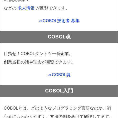
平成28年12月 2日
などの
求人情報
が閲覧できます。
2016年忘年会 in ヒルトン東京
平成28年10月20日
≫COBOL技術者 募集
資本金5,000万円へ増資
平成28年 8月19日
COBOL魂
2016年暑気払い
平成28年 5月27日
2016年新入社員歓迎会
目指せ！COBOLダントツ一番企業。
平成28年 3月18日
創業当初の話や理念が閲覧できます。
2016年社員旅行
2班目 山梨県の北口本宮冨士浅間神社
≫COBOL魂
平成28年 3月11日
2016年社員旅行
COBOL入門
1班目 山梨県の北口本宮冨士浅間神社
平成27年12月 4日
COBOLとは、どのようなプログラミング言語なのか、初
2015年忘年会 in 京王プラザホテル
心者にもわかりやすく、文法の例をあげて解説してます。