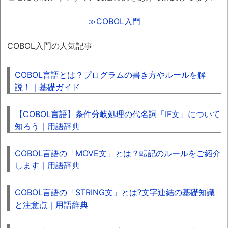
平成27年11月 6日
プライバシーマーク更新 認定番号
≫COBOL入門
21000462(04)号
平成27年 7月10日
COBOL入門の人気記事
2015年暑気払い
平成27年 6月30日
COBOL言語とは？プログラムの書き方やルールを解
第10期目にして従業員数200名、
説！｜基礎ガイド
売上高12億円達成
【COBOL言語】条件分岐処理の代名詞「IF文」について
平成26年12月12日
知ろう｜用語辞典
2014年忘年会 in 第一ホテル両国
平成26年10月31日
COBOL言語の「MOVE文」とは？転記のルールをご紹介
2014年社員旅行 神奈川県の箱根神社
します｜用語辞典
平成26年10月28日
公益財団法人 日本盲導犬協会に寄付
COBOL言語の「STRING文」とは?文字連結の基礎知識
平成25年12月 6日
と注意点｜用語辞典
2013年忘年会 in ホテル・パークサイド