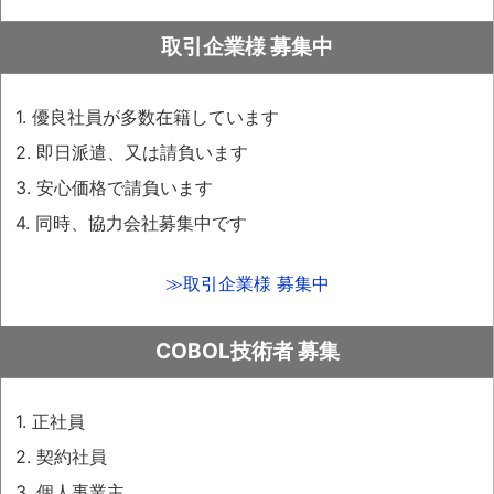
平成30年 8月24日
2018年暑気払い
取引企業様 募集中
平成30年 4月20日
2018年新入社員歓迎会
1. 優良社員が多数在籍しています
平成30年 2月 1日
2. 即日派遣、又は請負います
労働者派遣事業許可取得 許可番号
3. 安心価格で請負います
派13-309231
平成29年12月 8日
4. 同時、協力会社募集中です
2017年忘年会 in ホテル椿山荘東京
平成29年11月10日
≫取引企業様 募集中
プライバシーマーク更新 認定番号
第21000462(05)号
COBOL技術者 募集
平成29年 8月25日
2017年暑気払い
1. 正社員
平成29年 5月26日
2. 契約社員
2017年新入社員歓迎会
3. 個人事業主