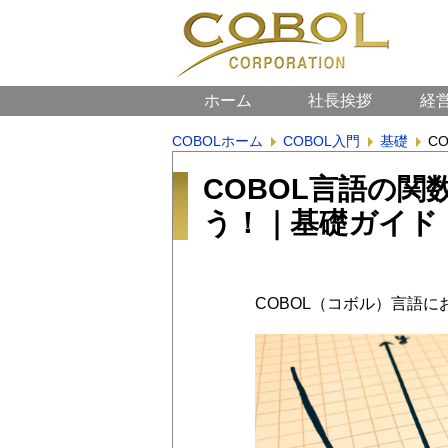
ホーム
社長挨拶
経
COBOLホーム
COBOL入門
基礎
C
COBOL言語の
う！｜基礎ガイド
COBOL（コボル）言語