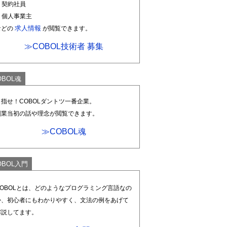
. 契約社員
. 個人事業主
求人情報
などの
が閲覧できます。
≫COBOL技術者 募集
OBOL魂
目指せ！COBOLダントツ一番企業。
創業当初の話や理念が閲覧できます。
≫COBOL魂
OBOL入門
COBOLとは、どのようなプログラミング言語なの
か、初心者にもわかりやすく、文法の例をあげて
解説してます。