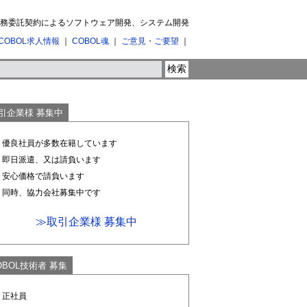
 業務委託契約によるソフトウェア開発、システム開発
COBOL求人情報
｜
COBOL魂
｜
ご意見・ご要望
｜
引企業様 募集中
1. 優良社員が多数在籍しています
2. 即日派遣、又は請負います
3. 安心価格で請負います
4. 同時、協力会社募集中です
≫取引企業様 募集中
OBOL技術者 募集
. 正社員