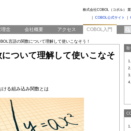
株式会社COBOL（コボル）
｜
COBOL公式サイト
｜
営理念
会社概要
アクセス
COBOL入門
OBOL言語の関数について理解して使いこなそう！
取
関数について理解して使いこなそ
における組み込み関数とは
C
1