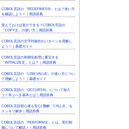
COBOL言語の「REDEFINES句」とは？使い方
を確認しよう！｜用語辞典
覚えておけば楽ができる？COBOL言語の
「COPY文」の使い方｜用語辞典
COBOL言語の文字列操作のパターンを理解し
よう！｜基礎ガイド
COBOL言語の初期化処理に重宝する
「INITIALIZE文」とは？｜用語辞典
COBOL言語の「LOW-VALUE」の使い方につい
て理解しよう！｜基礎ガイド
COBOL言語の「OCCURS句」について知ろ
う！学ぶべき基本とは｜用語辞典
COBOL言語初心者も安心! 難解「CALL文」を
スッキリ解決｜用語辞典
COBOL言語の「PERFORM文」とは。実行制
御について解説！｜用語辞典