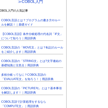
≫COBOL入門
COBOL入門の人気記事
COBOL言語とは？プログラムの書き方やルー
ルを解説！｜基礎ガイド
【COBOL言語】条件分岐処理の代名詞「IF文」
について知ろう｜用語辞典
COBOL言語の「MOVE文」とは？転記のルール
をご紹介します｜用語辞典
COBOL言語の「STRING文」とは?文字連結の
基礎知識と注意点｜用語辞典
多枝分岐ってなに？COBOL言語の
「EVALUATE文」を知ろう！｜用語辞典
COBOL言語の「PICTURE句」とは？基本事項
を解説します！｜用語辞典
COBOL言語で計算処理をするなら
「COMPUTE文」｜用語辞典