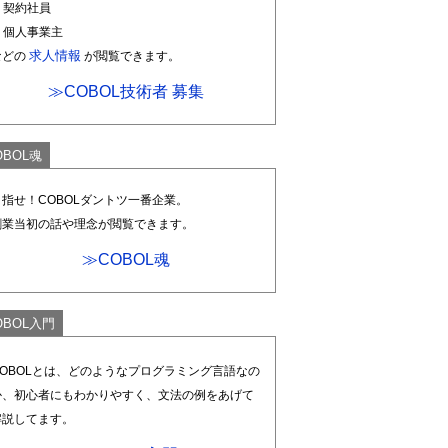
. 契約社員
. 個人事業主
求人情報
などの
が閲覧できます。
≫COBOL技術者 募集
OBOL魂
目指せ！COBOLダントツ一番企業。
創業当初の話や理念が閲覧できます。
≫COBOL魂
OBOL入門
COBOLとは、どのようなプログラミング言語なの
か、初心者にもわかりやすく、文法の例をあげて
解説してます。