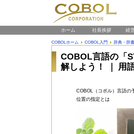
ホーム
社長挨拶
経
COBOLホーム
COBOL入門
辞典・辞
COBOL言語の「
解しよう！ ｜ 用
COBOL（コボル）言語の
位置の指定とは