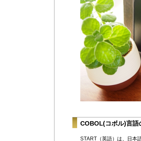
COBOL(コボル)言語
START（英語）は、日