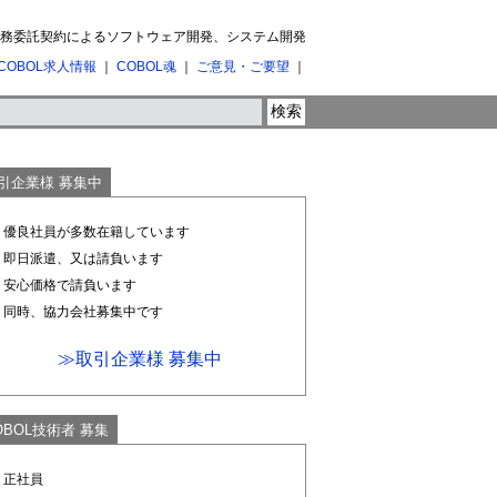
 業務委託契約によるソフトウェア開発、システム開発
COBOL求人情報
｜
COBOL魂
｜
ご意見・ご要望
｜
引企業様 募集中
1. 優良社員が多数在籍しています
2. 即日派遣、又は請負います
3. 安心価格で請負います
4. 同時、協力会社募集中です
≫取引企業様 募集中
OBOL技術者 募集
. 正社員