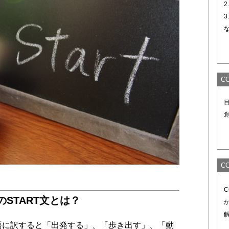
2
3
C
C
のSTART文とは？
本語に訳すると「出発する」、「歩き出す」、「動