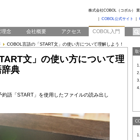
株式会社COBOL（コボル）
｜
COBOL公式サイト
｜
営理念
会社概要
アクセス
COBOL入門
書
COBOL言語の「START文」の使い方について理解しよう！
取
START文」の使い方について理
語辞典
予約語「START」を使用したファイルの読み出し
C
1