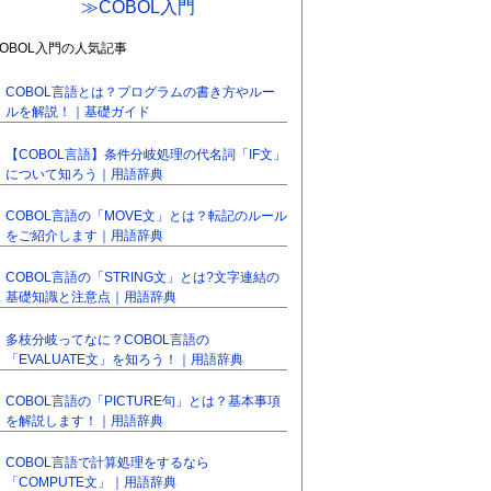
≫COBOL入門
COBOL入門の人気記事
COBOL言語とは？プログラムの書き方やルー
ルを解説！｜基礎ガイド
【COBOL言語】条件分岐処理の代名詞「IF文」
について知ろう｜用語辞典
COBOL言語の「MOVE文」とは？転記のルール
をご紹介します｜用語辞典
COBOL言語の「STRING文」とは?文字連結の
基礎知識と注意点｜用語辞典
多枝分岐ってなに？COBOL言語の
「EVALUATE文」を知ろう！｜用語辞典
COBOL言語の「PICTURE句」とは？基本事項
を解説します！｜用語辞典
COBOL言語で計算処理をするなら
「COMPUTE文」｜用語辞典