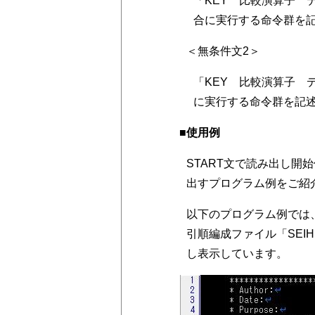
「KEY 比較演算子 
合に実行する命令群を
＜無条件文2＞
「KEY 比較演算子 
に実行する命令群を記
■使用例
START文で読み出し開
出すプログラム例をご紹
以下のプログラム例では
引順編成ファイル「SEI
し表示しています。