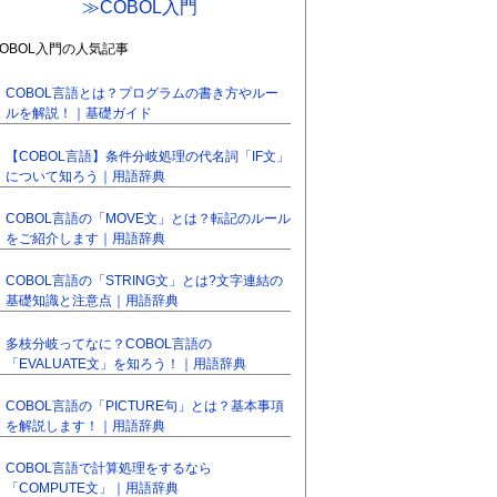
≫COBOL入門
COBOL入門の人気記事
COBOL言語とは？プログラムの書き方やルー
ルを解説！｜基礎ガイド
【COBOL言語】条件分岐処理の代名詞「IF文」
について知ろう｜用語辞典
COBOL言語の「MOVE文」とは？転記のルール
をご紹介します｜用語辞典
COBOL言語の「STRING文」とは?文字連結の
基礎知識と注意点｜用語辞典
多枝分岐ってなに？COBOL言語の
「EVALUATE文」を知ろう！｜用語辞典
COBOL言語の「PICTURE句」とは？基本事項
を解説します！｜用語辞典
COBOL言語で計算処理をするなら
「COMPUTE文」｜用語辞典