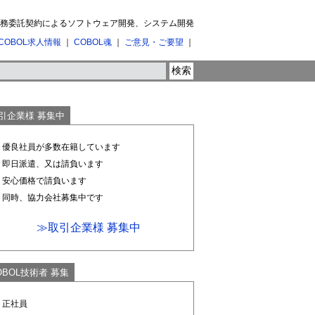
 業務委託契約によるソフトウェア開発、システム開発
COBOL求人情報
｜
COBOL魂
｜
ご意見・ご要望
｜
引企業様 募集中
1. 優良社員が多数在籍しています
2. 即日派遣、又は請負います
3. 安心価格で請負います
4. 同時、協力会社募集中です
≫取引企業様 募集中
OBOL技術者 募集
. 正社員