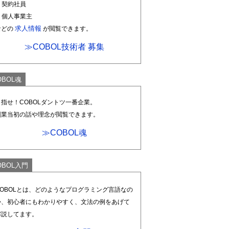
. 契約社員
. 個人事業主
求人情報
などの
が閲覧できます。
≫COBOL技術者 募集
OBOL魂
目指せ！COBOLダントツ一番企業。
創業当初の話や理念が閲覧できます。
≫COBOL魂
OBOL入門
COBOLとは、どのようなプログラミング言語なの
か、初心者にもわかりやすく、文法の例をあげて
解説してます。