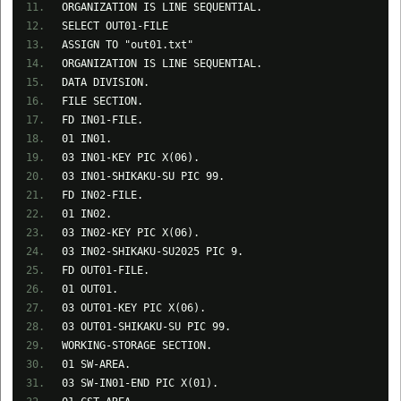
ORGANIZATION IS LINE SEQUENTIAL.
SELECT OUT01-FILE
ASSIGN TO "out01.txt"
ORGANIZATION IS LINE SEQUENTIAL.
DATA DIVISION.
FILE SECTION.
FD IN01-FILE.
01 IN01.
03 IN01-KEY PIC X(06).
03 IN01-SHIKAKU-SU PIC 99.
FD IN02-FILE.
01 IN02.
03 IN02-KEY PIC X(06).
03 IN02-SHIKAKU-SU2025 PIC 9.
FD OUT01-FILE.
01 OUT01.
03 OUT01-KEY PIC X(06).
03 OUT01-SHIKAKU-SU PIC 99.
WORKING-STORAGE SECTION.
01 SW-AREA.
03 SW-IN01-END PIC X(01).