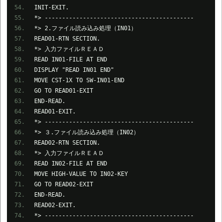
INIT-EXIT.
*> -------------------------------------------
*> 2.ファイル読み込み処理（IN01）
READ01-RTN SECTION.
*> 入力ファイルＲＥＡＤ
READ IN01-FILE AT END
DISPLAY "READ IN01 END"
MOVE CST-1X TO SW-IN01-END
GO TO READ01-EXIT
END-READ.
READ01-EXIT.
*> -------------------------------------------
*> ３.ファイル読み込み処理（IN02）
READ02-RTN SECTION.
*> 入力ファイルＲＥＡＤ
READ IN02-FILE AT END
MOVE HIGH-VALUE TO IN02-KEY
GO TO READ02-EXIT
END-READ.
READ02-EXIT.
*> -------------------------------------------