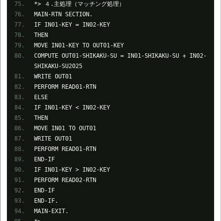
*> ４.主処理（マッチング処理）
MAIN-RTN SECTION.
IF IN01-KEY = IN02-KEY
THEN
MOVE IN01-KEY TO OUT01-KEY
COMPUTE OUT01-SHIKAKU-SU = IN01-SHIKAKU-SU + IN02-
SHIKAKU-SU2025
WRITE OUT01
PERFORM READ01-RTN
ELSE
IF IN01-KEY < IN02-KEY
THEN
MOVE IN01 TO OUT01
WRITE OUT01
PERFORM READ01-RTN
END-IF
IF IN01-KEY > IN02-KEY
PERFORM READ02-RTN
END-IF
END-IF.
MAIN-EXIT.