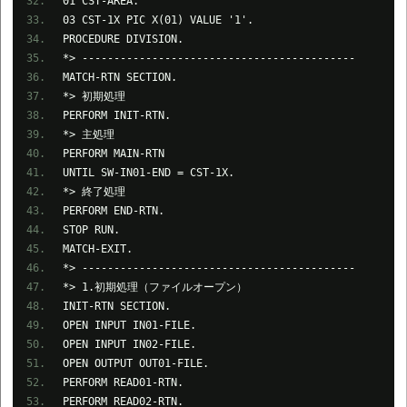
01 CST-AREA.
03 CST-1X PIC X(01) VALUE '1'.
PROCEDURE DIVISION.
*> -------------------------------------------
MATCH-RTN SECTION.
*> 初期処理
PERFORM INIT-RTN.
*> 主処理
PERFORM MAIN-RTN
UNTIL SW-IN01-END = CST-1X.
*> 終了処理
PERFORM END-RTN.
STOP RUN.
MATCH-EXIT.
*> -------------------------------------------
*> 1.初期処理（ファイルオープン）
INIT-RTN SECTION.
OPEN INPUT IN01-FILE.
OPEN INPUT IN02-FILE.
OPEN OUTPUT OUT01-FILE.
PERFORM READ01-RTN.
PERFORM READ02-RTN.