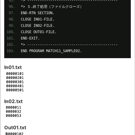
*> -------------------------------------------
*> ５.終了処理（ファイルクローズ）
END-RTN SECTION.
CLOSE IN01-FILE.
CLOSE IN02-FILE.
CLOSE OUT01-FILE.
END-EXIT.
*> -------------------------------------------
END PROGRAM MATCH11_SAMPLE02.
In01.txt
In02.txt
Out01.txt