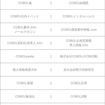
COBOL魂
COBOL組織図
COBOL社内イベント
COBOLメンタルヘルス
COBOL案件.Info
COBOL開発案件情報.com
メールマガジン
COBOL企画営業職
COBOL契約社員求人.info
求人情報.info
COBOLpedia
株式会社COBOLのCSR活動
個人情報保護方針
反社会的勢力排除宣言
COBOL基礎
COBOL応用
COBOL勉強法
COBOL試験