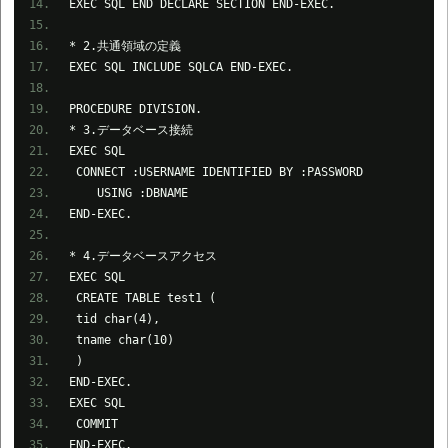
EXEC SQL END DECLARE SECTION END-EXEC.
* 2.共通領域の定義
EXEC SQL INCLUDE SQLCA END-EXEC.
PROCEDURE DIVISION.
* 3.データベース接続
EXEC SQL
CONNECT :USERNAME IDENTIFIED BY :PASSWORD
USING :DBNAME
END-EXEC.
* 4.データベースアクセス
EXEC SQL
CREATE TABLE test1 (
tid char(4),
tname char(10)
)
END-EXEC.
EXEC SQL
COMMIT
END-EXEC.