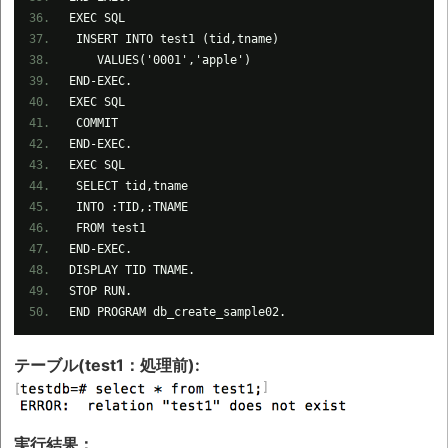
EXEC SQL
INSERT INTO test1 (tid,tname)
VALUES('0001','apple')
END-EXEC.
EXEC SQL
COMMIT
END-EXEC.
EXEC SQL
SELECT tid,tname
INTO :TID,:TNAME
FROM test1
END-EXEC.
DISPLAY TID TNAME.
STOP RUN.
END PROGRAM db_create_sample02.
テーブル(test1：処理前):
実行結果：