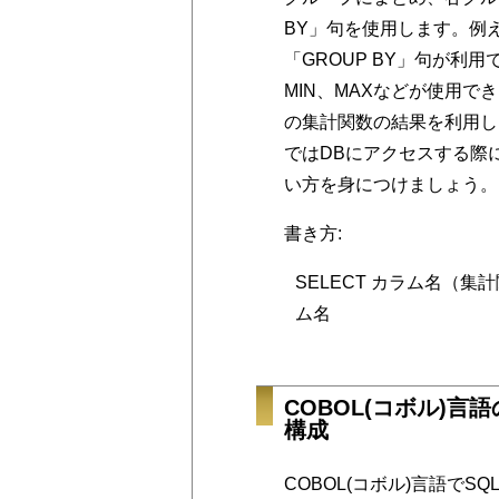
BY」句を使用します。例
「GROUP BY」句が利用
MIN、MAXなどが使用
の集計関数の結果を利用した
ではDBにアクセスする際
い方を身につけましょう。
書き方:
SELECT カラム名（集計
ム名
COBOL(コボル)言
構成
COBOL(コボル)言語で