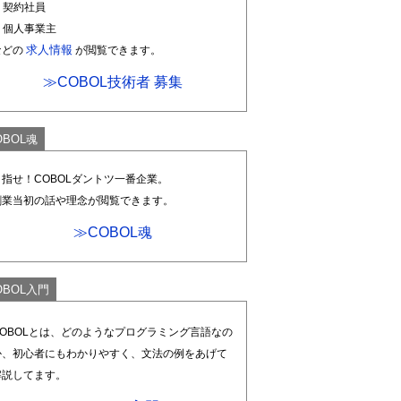
. 契約社員
. 個人事業主
求人情報
などの
が閲覧できます。
≫COBOL技術者 募集
OBOL魂
目指せ！COBOLダントツ一番企業。
創業当初の話や理念が閲覧できます。
≫COBOL魂
OBOL入門
COBOLとは、どのようなプログラミング言語なの
か、初心者にもわかりやすく、文法の例をあげて
解説してます。