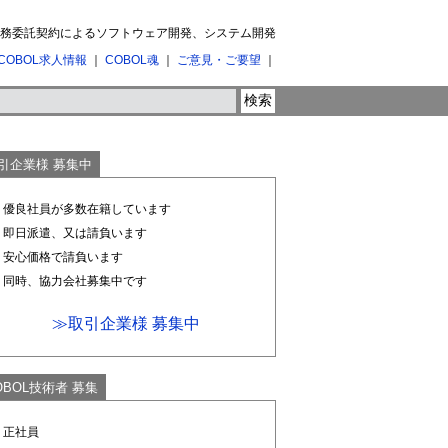
 業務委託契約によるソフトウェア開発、システム開発
COBOL求人情報
｜
COBOL魂
｜
ご意見・ご要望
｜
引企業様 募集中
1. 優良社員が多数在籍しています
2. 即日派遣、又は請負います
3. 安心価格で請負います
4. 同時、協力会社募集中です
≫取引企業様 募集中
OBOL技術者 募集
. 正社員