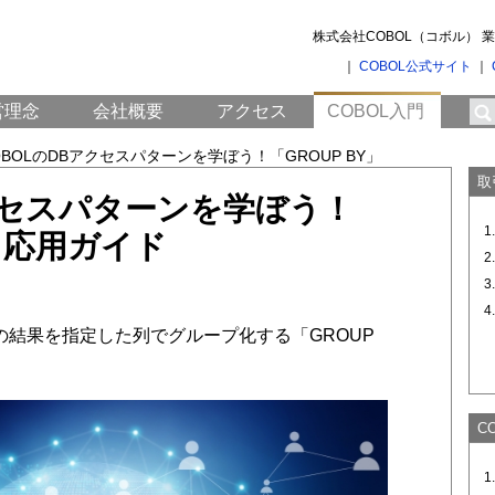
株式会社COBOL（コボル）
｜
COBOL公式サイト
｜
営理念
会社概要
アクセス
COBOL入門
OBOLのDBアクセスパターンを学ぼう！「GROUP BY」
取
クセスパターンを学ぼう！
｜ 応用ガイド
DBの結果を指定した列でグループ化する「GROUP
C
1