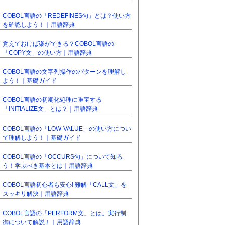
COBOL言語の「REDEFINES句」とは？使い方
を確認しよう！｜用語辞典
覚えておけば楽ができる？COBOL言語の
「COPY文」の使い方｜用語辞典
COBOL言語の文字列操作のパターンを理解し
よう！｜基礎ガイド
COBOL言語の初期化処理に重宝する
「INITIALIZE文」とは？｜用語辞典
COBOL言語の「LOW-VALUE」の使い方につい
て理解しよう！｜基礎ガイド
COBOL言語の「OCCURS句」について知ろ
う！学ぶべき基本とは｜用語辞典
COBOL言語初心者も安心! 難解「CALL文」を
スッキリ解決｜用語辞典
COBOL言語の「PERFORM文」とは。実行制
御について解説！｜用語辞典