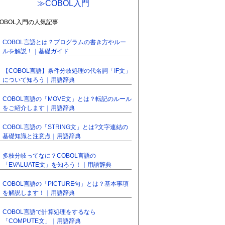
≫COBOL入門
COBOL入門の人気記事
COBOL言語とは？プログラムの書き方やルー
ルを解説！｜基礎ガイド
【COBOL言語】条件分岐処理の代名詞「IF文」
について知ろう｜用語辞典
COBOL言語の「MOVE文」とは？転記のルール
をご紹介します｜用語辞典
COBOL言語の「STRING文」とは?文字連結の
基礎知識と注意点｜用語辞典
多枝分岐ってなに？COBOL言語の
「EVALUATE文」を知ろう！｜用語辞典
COBOL言語の「PICTURE句」とは？基本事項
を解説します！｜用語辞典
COBOL言語で計算処理をするなら
「COMPUTE文」｜用語辞典