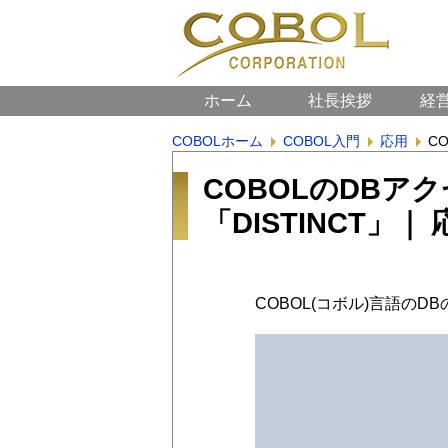
ホーム
社長挨拶
経
COBOLホーム
COBOL入門
応用
C
COBOLのDBア
「DISTINCT」｜
COBOL(コボル)言語のD