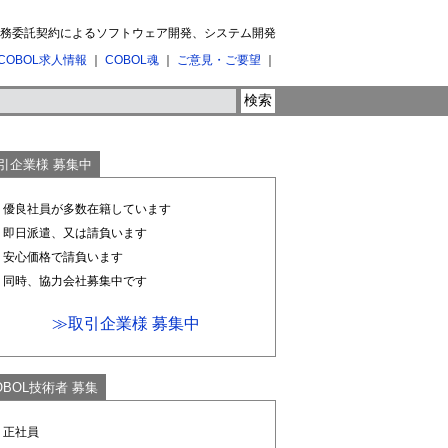
 業務委託契約によるソフトウェア開発、システム開発
COBOL求人情報
｜
COBOL魂
｜
ご意見・ご要望
｜
引企業様 募集中
1. 優良社員が多数在籍しています
2. 即日派遣、又は請負います
3. 安心価格で請負います
4. 同時、協力会社募集中です
≫取引企業様 募集中
OBOL技術者 募集
. 正社員