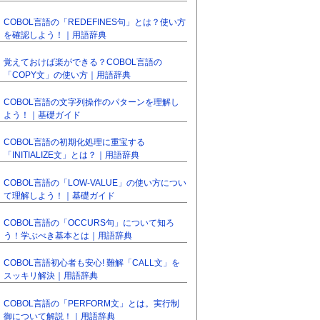
COBOL言語の「REDEFINES句」とは？使い方
を確認しよう！｜用語辞典
覚えておけば楽ができる？COBOL言語の
「COPY文」の使い方｜用語辞典
COBOL言語の文字列操作のパターンを理解し
よう！｜基礎ガイド
COBOL言語の初期化処理に重宝する
「INITIALIZE文」とは？｜用語辞典
COBOL言語の「LOW-VALUE」の使い方につい
て理解しよう！｜基礎ガイド
COBOL言語の「OCCURS句」について知ろ
う！学ぶべき基本とは｜用語辞典
COBOL言語初心者も安心! 難解「CALL文」を
スッキリ解決｜用語辞典
COBOL言語の「PERFORM文」とは。実行制
御について解説！｜用語辞典