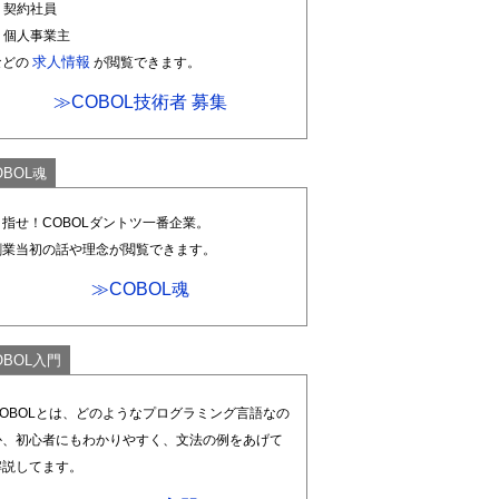
. 契約社員
. 個人事業主
求人情報
などの
が閲覧できます。
≫COBOL技術者 募集
OBOL魂
目指せ！COBOLダントツ一番企業。
創業当初の話や理念が閲覧できます。
≫COBOL魂
OBOL入門
COBOLとは、どのようなプログラミング言語なの
か、初心者にもわかりやすく、文法の例をあげて
解説してます。