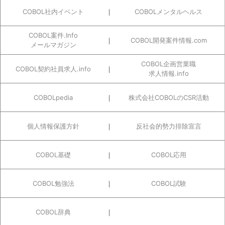
COBOL社内イベント
COBOLメンタルヘルス
COBOL案件.Info
COBOL開発案件情報.com
メールマガジン
COBOL企画営業職
COBOL契約社員求人.info
求人情報.info
COBOLpedia
株式会社COBOLのCSR活動
個人情報保護方針
反社会的勢力排除宣言
COBOL基礎
COBOL応用
COBOL勉強法
COBOL試験
COBOL辞典